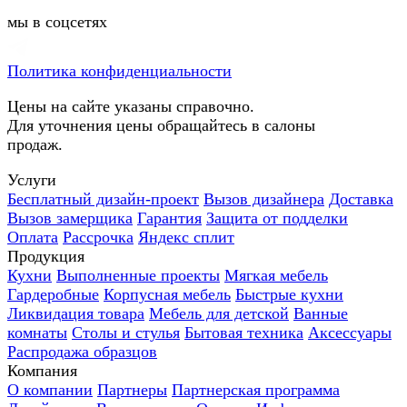
мы в соцсетях
Политика конфиденциальности
Цены на сайте указаны справочно.
Для уточнения цены обращайтесь в салоны
продаж.
Услуги
Бесплатный дизайн-проект
Вызов дизайнера
Доставка
Вызов замерщика
Гарантия
Защита от подделки
Оплата
Рассрочка
Яндекс сплит
Продукция
Кухни
Выполненные проекты
Мягкая мебель
Гардеробные
Корпусная мебель
Быстрые кухни
Ликвидация товара
Мебель для детской
Ванные
комнаты
Столы и стулья
Бытовая техника
Аксессуары
Распродажа образцов
Компания
О компании
Партнеры
Партнерская программа