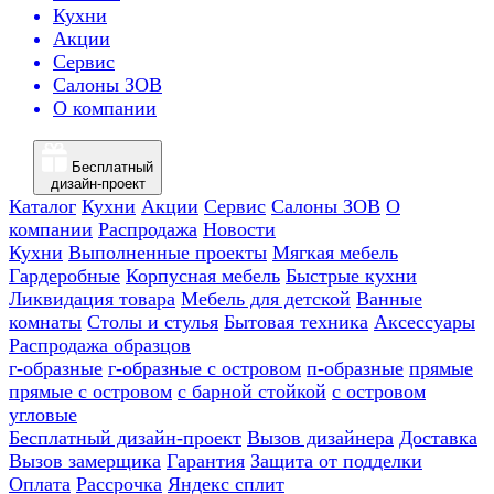
Кухни
Акции
Сервис
Салоны ЗОВ
О компании
Бесплатный
дизайн-проект
Каталог
Кухни
Акции
Сервис
Салоны ЗОВ
О
компании
Распродажа
Новости
Кухни
Выполненные проекты
Мягкая мебель
Гардеробные
Корпусная мебель
Быстрые кухни
Ликвидация товара
Мебель для детской
Ванные
комнаты
Столы и стулья
Бытовая техника
Аксессуары
Распродажа образцов
г-образные
г-образные с островом
п-образные
прямые
прямые с островом
с барной стойкой
с островом
угловые
Бесплатный дизайн-проект
Вызов дизайнера
Доставка
Вызов замерщика
Гарантия
Защита от подделки
Оплата
Рассрочка
Яндекс сплит