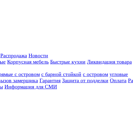
Распродажа
Новости
ные
Корпусная мебель
Быстрые кухни
Ликвидация товара
рямые с островом
с барной стойкой
с островом
угловые
ызов замерщика
Гарантия
Защита от подделки
Оплата
Р
ы
Информация для СМИ