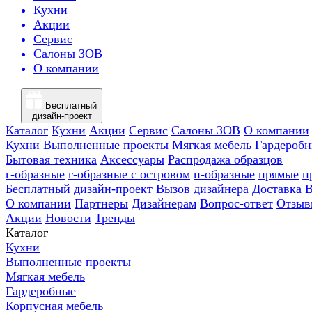
Кухни
Акции
Сервис
Салоны ЗОВ
О компании
Бесплатный
дизайн-проект
Каталог
Кухни
Акции
Сервис
Салоны ЗОВ
О компании
Кухни
Выполненные проекты
Мягкая мебель
Гардероб
Бытовая техника
Аксессуары
Распродажа образцов
г-образные
г-образные с островом
п-образные
прямые
п
Бесплатный дизайн-проект
Вызов дизайнера
Доставка
В
О компании
Партнеры
Дизайнерам
Вопрос-ответ
Отзыв
Акции
Новости
Тренды
Каталог
Кухни
Выполненные проекты
Мягкая мебель
Гардеробные
Корпусная мебель