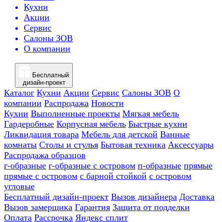
Кухни
Акции
Сервис
Салоны ЗОВ
О компании
Бесплатный
дизайн-проект
Каталог
Кухни
Акции
Сервис
Салоны ЗОВ
О
компании
Распродажа
Новости
Кухни
Выполненные проекты
Мягкая мебель
Гардеробные
Корпусная мебель
Быстрые кухни
Ликвидация товара
Мебель для детской
Ванные
комнаты
Столы и стулья
Бытовая техника
Аксессуары
Распродажа образцов
г-образные
г-образные с островом
п-образные
прямые
прямые с островом
с барной стойкой
с островом
угловые
Бесплатный дизайн-проект
Вызов дизайнера
Доставка
Вызов замерщика
Гарантия
Защита от подделки
Оплата
Рассрочка
Яндекс сплит