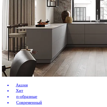
Акция
Хит
п-образные
Современный