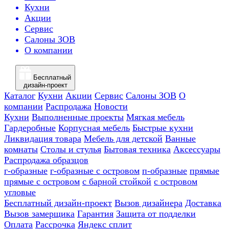
Кухни
Акции
Сервис
Салоны ЗОВ
О компании
Бесплатный
дизайн-проект
Каталог
Кухни
Акции
Сервис
Салоны ЗОВ
О
компании
Распродажа
Новости
Кухни
Выполненные проекты
Мягкая мебель
Гардеробные
Корпусная мебель
Быстрые кухни
Ликвидация товара
Мебель для детской
Ванные
комнаты
Столы и стулья
Бытовая техника
Аксессуары
Распродажа образцов
г-образные
г-образные с островом
п-образные
прямые
прямые с островом
с барной стойкой
с островом
угловые
Бесплатный дизайн-проект
Вызов дизайнера
Доставка
Вызов замерщика
Гарантия
Защита от подделки
Оплата
Рассрочка
Яндекс сплит