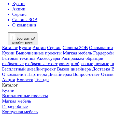
Кухни
Акции
Сервис
Салоны ЗОВ
О компании
Бесплатный
дизайн-проект
Каталог
Кухни
Акции
Сервис
Салоны ЗОВ
О компании
Кухни
Выполненные проекты
Мягкая мебель
Гардероб
Бытовая техника
Аксессуары
Распродажа образцов
г-образные
г-образные с островом
п-образные
прямые
п
Бесплатный дизайн-проект
Вызов дизайнера
Доставка
В
О компании
Партнеры
Дизайнерам
Вопрос-ответ
Отзыв
Акции
Новости
Тренды
Каталог
Кухни
Выполненные проекты
Мягкая мебель
Гардеробные
Корпусная мебель