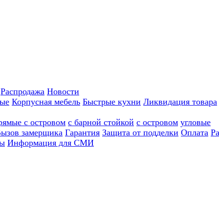
Распродажа
Новости
ные
Корпусная мебель
Быстрые кухни
Ликвидация товара
рямые с островом
с барной стойкой
с островом
угловые
ызов замерщика
Гарантия
Защита от подделки
Оплата
Р
ы
Информация для СМИ