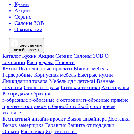
Кухни
Акции
Сервис
Салоны ЗОВ
О компании
Бесплатный
дизайн-проект
Каталог
Кухни
Акции
Сервис
Салоны ЗОВ
О
компании
Распродажа
Новости
Кухни
Выполненные проекты
Мягкая мебель
Гардеробные
Корпусная мебель
Быстрые кухни
Ликвидация товара
Мебель для детской
Ванные
комнаты
Столы и стулья
Бытовая техника
Аксессуары
Распродажа образцов
г-образные
г-образные с островом
п-образные
прямые
прямые с островом
с барной стойкой
с островом
угловые
Бесплатный дизайн-проект
Вызов дизайнера
Доставка
Вызов замерщика
Гарантия
Защита от подделки
Оплата
Рассрочка
Яндекс сплит