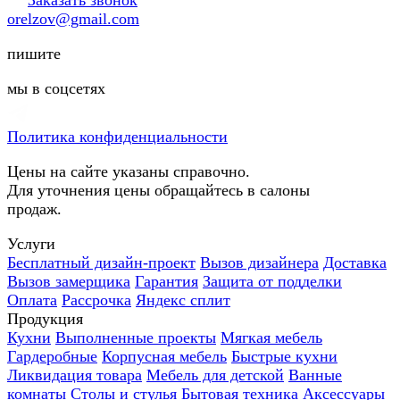
orelzov@gmail.com
пишите
мы в соцсетях
Политика конфиденциальности
Цены на сайте указаны справочно.
Для уточнения цены обращайтесь в салоны
продаж.
Услуги
Бесплатный дизайн-проект
Вызов дизайнера
Доставка
Вызов замерщика
Гарантия
Защита от подделки
Оплата
Рассрочка
Яндекс сплит
Продукция
Кухни
Выполненные проекты
Мягкая мебель
Гардеробные
Корпусная мебель
Быстрые кухни
Ликвидация товара
Мебель для детской
Ванные
комнаты
Столы и стулья
Бытовая техника
Аксессуары