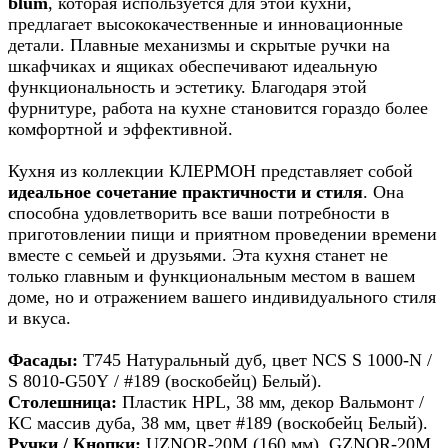
blum
, которая используется для этой кухни,
предлагает высококачественные и инновационные
детали. Плавные механизмы и скрытые ручки на
шкафчиках и ящиках обеспечивают идеальную
функциональность и эстетику. Благодаря этой
фурнитуре, работа на кухне становится гораздо более
комфортной и эффективной.
Кухня из коллекции КЛЕРМОН представляет собой
идеальное сочетание практичности и стиля
. Она
способна удовлетворить все ваши потребности в
приготовлении пищи и приятном проведении времени
вместе с семьей и друзьями. Эта кухня станет не
только главным и функциональным местом в вашем
доме, но и отражением вашего индивидуального стиля
и вкуса.
Фасады:
Т745 Натуральный дуб, цвет NCS S 1000-N /
S 8010-G50Y / #189 (воскобейц) Белый).
Столешница:
Пластик HPL, 38 мм, декор Вальмонт /
КС массив дуба, 38 мм, цвет #189 (воскобейц Белый).
Ручки / Кнопки:
UZNOR-20M (160 мм), GZNOR-20M.