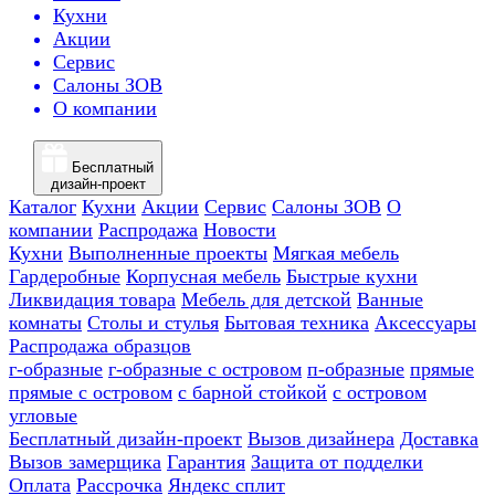
Кухни
Акции
Сервис
Салоны ЗОВ
О компании
Бесплатный
дизайн-проект
Каталог
Кухни
Акции
Сервис
Салоны ЗОВ
О
компании
Распродажа
Новости
Кухни
Выполненные проекты
Мягкая мебель
Гардеробные
Корпусная мебель
Быстрые кухни
Ликвидация товара
Мебель для детской
Ванные
комнаты
Столы и стулья
Бытовая техника
Аксессуары
Распродажа образцов
г-образные
г-образные с островом
п-образные
прямые
прямые с островом
с барной стойкой
с островом
угловые
Бесплатный дизайн-проект
Вызов дизайнера
Доставка
Вызов замерщика
Гарантия
Защита от подделки
Оплата
Рассрочка
Яндекс сплит