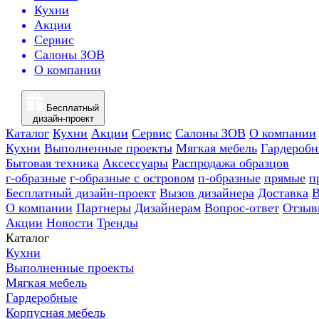
Кухни
Акции
Сервис
Салоны ЗОВ
О компании
Бесплатный
дизайн-проект
Каталог
Кухни
Акции
Сервис
Салоны ЗОВ
О компании
Кухни
Выполненные проекты
Мягкая мебель
Гардероб
Бытовая техника
Аксессуары
Распродажа образцов
г-образные
г-образные с островом
п-образные
прямые
п
Бесплатный дизайн-проект
Вызов дизайнера
Доставка
В
О компании
Партнеры
Дизайнерам
Вопрос-ответ
Отзыв
Акции
Новости
Тренды
Каталог
Кухни
Выполненные проекты
Мягкая мебель
Гардеробные
Корпусная мебель