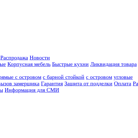
Распродажа
Новости
ные
Корпусная мебель
Быстрые кухни
Ликвидация товара
рямые с островом
с барной стойкой
с островом
угловые
ызов замерщика
Гарантия
Защита от подделки
Оплата
Р
ы
Информация для СМИ