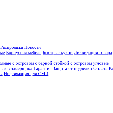
Распродажа
Новости
ные
Корпусная мебель
Быстрые кухни
Ликвидация товара
рямые с островом
с барной стойкой
с островом
угловые
ызов замерщика
Гарантия
Защита от подделки
Оплата
Р
ы
Информация для СМИ