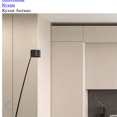
Кухни
Кухня Антико