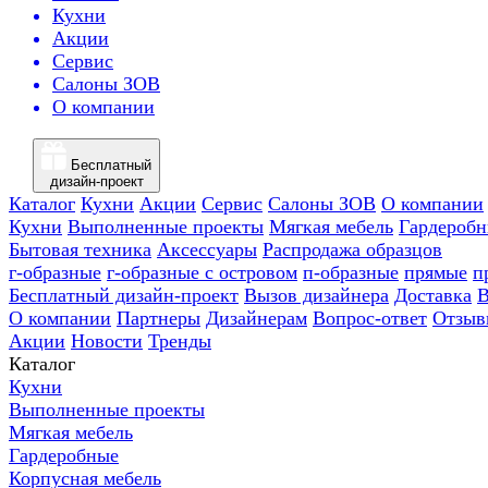
Кухни
Акции
Сервис
Салоны ЗОВ
О компании
Бесплатный
дизайн-проект
Каталог
Кухни
Акции
Сервис
Салоны ЗОВ
О компании
Кухни
Выполненные проекты
Мягкая мебель
Гардероб
Бытовая техника
Аксессуары
Распродажа образцов
г-образные
г-образные с островом
п-образные
прямые
п
Бесплатный дизайн-проект
Вызов дизайнера
Доставка
В
О компании
Партнеры
Дизайнерам
Вопрос-ответ
Отзыв
Акции
Новости
Тренды
Каталог
Кухни
Выполненные проекты
Мягкая мебель
Гардеробные
Корпусная мебель