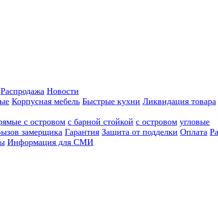
Распродажа
Новости
ные
Корпусная мебель
Быстрые кухни
Ликвидация товара
рямые с островом
с барной стойкой
с островом
угловые
ызов замерщика
Гарантия
Защита от подделки
Оплата
Р
ы
Информация для СМИ