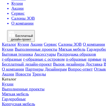
Кухни
Акции
Сервис
Салоны ЗОВ
О компании
Бесплатный
дизайн-проект
Каталог
Кухни
Акции
Сервис
Салоны ЗОВ
О компании
Кухни
Выполненные проекты
Мягкая мебель
Гардероб
Бытовая техника
Аксессуары
Распродажа образцов
г-образные
г-образные с островом
п-образные
прямые
п
Бесплатный дизайн-проект
Вызов дизайнера
Доставка
В
О компании
Партнеры
Дизайнерам
Вопрос-ответ
Отзыв
Акции
Новости
Тренды
Каталог
Кухни
Выполненные проекты
Мягкая мебель
Гардеробные
Корпусная мебель