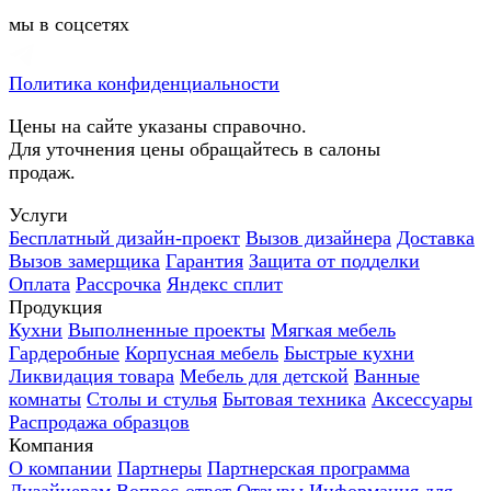
мы в соцсетях
Политика конфиденциальности
Цены на сайте указаны справочно.
Для уточнения цены обращайтесь в салоны
продаж.
Услуги
Бесплатный дизайн-проект
Вызов дизайнера
Доставка
Вызов замерщика
Гарантия
Защита от подделки
Оплата
Рассрочка
Яндекс сплит
Продукция
Кухни
Выполненные проекты
Мягкая мебель
Гардеробные
Корпусная мебель
Быстрые кухни
Ликвидация товара
Мебель для детской
Ванные
комнаты
Столы и стулья
Бытовая техника
Аксессуары
Распродажа образцов
Компания
О компании
Партнеры
Партнерская программа
Дизайнерам
Вопрос-ответ
Отзывы
Информация для