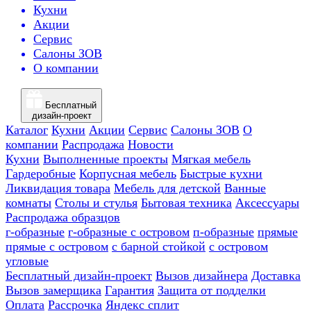
Кухни
Акции
Сервис
Салоны ЗОВ
О компании
Бесплатный
дизайн-проект
Каталог
Кухни
Акции
Сервис
Салоны ЗОВ
О
компании
Распродажа
Новости
Кухни
Выполненные проекты
Мягкая мебель
Гардеробные
Корпусная мебель
Быстрые кухни
Ликвидация товара
Мебель для детской
Ванные
комнаты
Столы и стулья
Бытовая техника
Аксессуары
Распродажа образцов
г-образные
г-образные с островом
п-образные
прямые
прямые с островом
с барной стойкой
с островом
угловые
Бесплатный дизайн-проект
Вызов дизайнера
Доставка
Вызов замерщика
Гарантия
Защита от подделки
Оплата
Рассрочка
Яндекс сплит