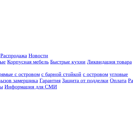
Распродажа
Новости
ные
Корпусная мебель
Быстрые кухни
Ликвидация товара
рямые с островом
с барной стойкой
с островом
угловые
ызов замерщика
Гарантия
Защита от подделки
Оплата
Р
ы
Информация для СМИ