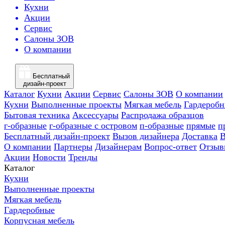
Кухни
Акции
Сервис
Салоны ЗОВ
О компании
Бесплатный
дизайн-проект
Каталог
Кухни
Акции
Сервис
Салоны ЗОВ
О компании
Кухни
Выполненные проекты
Мягкая мебель
Гардероб
Бытовая техника
Аксессуары
Распродажа образцов
г-образные
г-образные с островом
п-образные
прямые
п
Бесплатный дизайн-проект
Вызов дизайнера
Доставка
В
О компании
Партнеры
Дизайнерам
Вопрос-ответ
Отзыв
Акции
Новости
Тренды
Каталог
Кухни
Выполненные проекты
Мягкая мебель
Гардеробные
Корпусная мебель