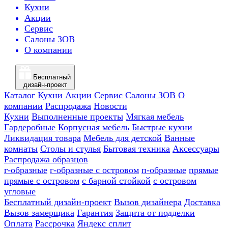
Кухни
Акции
Сервис
Салоны ЗОВ
О компании
Бесплатный
дизайн-проект
Каталог
Кухни
Акции
Сервис
Салоны ЗОВ
О
компании
Распродажа
Новости
Кухни
Выполненные проекты
Мягкая мебель
Гардеробные
Корпусная мебель
Быстрые кухни
Ликвидация товара
Мебель для детской
Ванные
комнаты
Столы и стулья
Бытовая техника
Аксессуары
Распродажа образцов
г-образные
г-образные с островом
п-образные
прямые
прямые с островом
с барной стойкой
с островом
угловые
Бесплатный дизайн-проект
Вызов дизайнера
Доставка
Вызов замерщика
Гарантия
Защита от подделки
Оплата
Рассрочка
Яндекс сплит