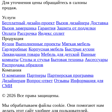
Для уточнения цены обращайтесь в салоны
продаж.
Услуги
Бесплатный дизайн-проект
Вызов дизайнера
Доставка
Вызов замерщика
Гарантия
Защита от подделки
Оплата
Рассрочка
Яндекс сплит
Продукция
Кухни
Выполненные проекты
Мягкая мебель
Гардеробные
Корпусная мебель
Быстрые кухни
Ликвидация товара
Мебель для детской
Ванные
комнаты
Столы и стулья
Бытовая техника
Аксессуары
Распродажа образцов
Компания
О компании
Партнеры
Партнерская программа
Дизайнерам
Вопрос-ответ
Отзывы
Информация для
СМИ
©
2026
Все права защищены.
Мы обрабатываем файлы cookie. Они помогают нам
делать этот сайт удобнее для пользователей.