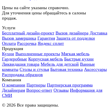
Цены на сайте указаны справочно.
Для уточнения цены обращайтесь в салоны
продаж.
Услуги
Бесплатный дизайн-проект
Вызов дизайнера
Доставка
Вызов замерщика
Гарантия
Защита от подделки
Оплата
Рассрочка
Яндекс сплит
Продукция
Кухни
Выполненные проекты
Мягкая мебель
Гардеробные
Корпусная мебель
Быстрые кухни
Ликвидация товара
Мебель для детской
Ванные
комнаты
Столы и стулья
Бытовая техника
Аксессуары
Распродажа образцов
Компания
О компании
Партнеры
Партнерская программа
Дизайнерам
Вопрос-ответ
Отзывы
Информация для
СМИ
©
2026
Все права защищены.