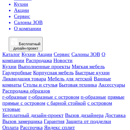
Кухни
Акции
Сервис
Салоны ЗОВ
О компании
Бесплатный
дизайн-проект
Каталог
Кухни
Акции
Сервис
Салоны ЗОВ
О
компании
Распродажа
Новости
Кухни
Выполненные проекты
Мягкая мебель
Гардеробные
Корпусная мебель
Быстрые кухни
Ликвидация товара
Мебель для детской
Ванные
комнаты
Столы и стулья
Бытовая техника
Аксессуары
Распродажа образцов
г-образные
г-образные с островом
п-образные
прямые
прямые с островом
с барной стойкой
с островом
угловые
Бесплатный дизайн-проект
Вызов дизайнера
Доставка
Вызов замерщика
Гарантия
Защита от подделки
Оплата
Рассрочка
Яндекс сплит