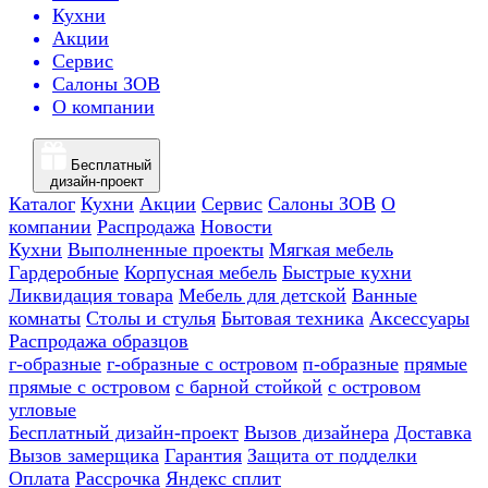
Кухни
Акции
Сервис
Салоны ЗОВ
О компании
Бесплатный
дизайн-проект
Каталог
Кухни
Акции
Сервис
Салоны ЗОВ
О
компании
Распродажа
Новости
Кухни
Выполненные проекты
Мягкая мебель
Гардеробные
Корпусная мебель
Быстрые кухни
Ликвидация товара
Мебель для детской
Ванные
комнаты
Столы и стулья
Бытовая техника
Аксессуары
Распродажа образцов
г-образные
г-образные с островом
п-образные
прямые
прямые с островом
с барной стойкой
с островом
угловые
Бесплатный дизайн-проект
Вызов дизайнера
Доставка
Вызов замерщика
Гарантия
Защита от подделки
Оплата
Рассрочка
Яндекс сплит