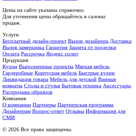
Цены на сайте указаны справочно.
Для уточнения цены обращайтесь в салоны
продаж.
Услуги
Бесплатный дизайн-проект
Вызов дизайнера
Доставка
Вызов замерщика
Гарантия
Защита от подделки
Оплата
Рассрочка
Яндекс сплит
Продукция
Кухни
Выполненные проекты
Мягкая мебель
Гардеробные
Корпусная мебель
Быстрые кухни
Ликвидация товара
Мебель для детской
Ванные
комнаты
Столы и стулья
Бытовая техника
Аксессуары
Распродажа образцов
Компания
О компании
Партнеры
Партнерская программа
Дизайнерам
Вопрос-ответ
Отзывы
Информация для
СМИ
©
2026
Все права защищены.