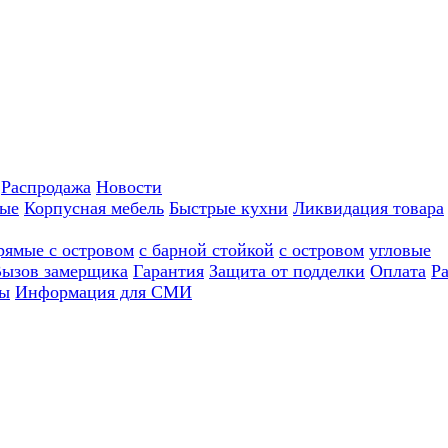
Распродажа
Новости
ные
Корпусная мебель
Быстрые кухни
Ликвидация товара
рямые с островом
с барной стойкой
с островом
угловые
ызов замерщика
Гарантия
Защита от подделки
Оплата
Р
ы
Информация для СМИ