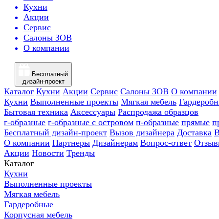
Кухни
Акции
Сервис
Салоны ЗОВ
О компании
Бесплатный
дизайн-проект
Каталог
Кухни
Акции
Сервис
Салоны ЗОВ
О компании
Кухни
Выполненные проекты
Мягкая мебель
Гардероб
Бытовая техника
Аксессуары
Распродажа образцов
г-образные
г-образные с островом
п-образные
прямые
п
Бесплатный дизайн-проект
Вызов дизайнера
Доставка
В
О компании
Партнеры
Дизайнерам
Вопрос-ответ
Отзыв
Акции
Новости
Тренды
Каталог
Кухни
Выполненные проекты
Мягкая мебель
Гардеробные
Корпусная мебель