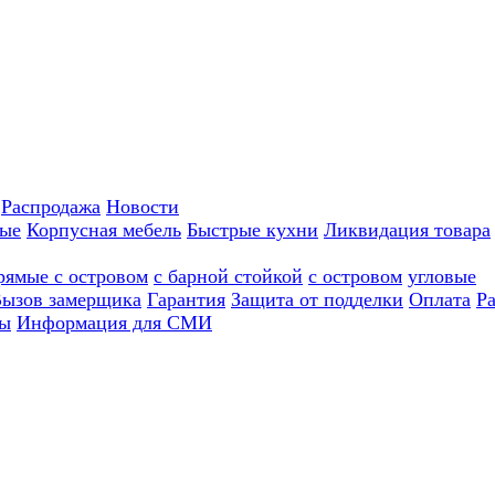
Распродажа
Новости
ные
Корпусная мебель
Быстрые кухни
Ликвидация товара
рямые с островом
с барной стойкой
с островом
угловые
ызов замерщика
Гарантия
Защита от подделки
Оплата
Р
ы
Информация для СМИ