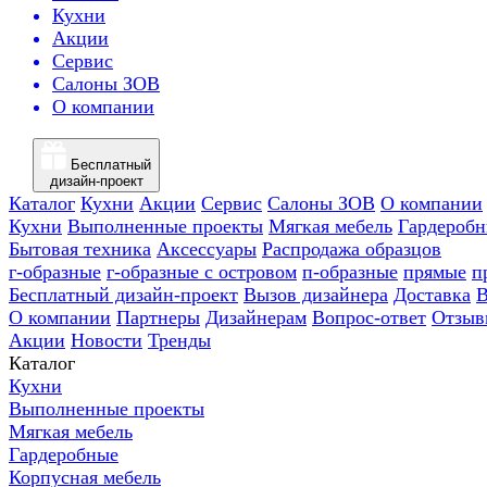
Кухни
Акции
Сервис
Салоны ЗОВ
О компании
Бесплатный
дизайн-проект
Каталог
Кухни
Акции
Сервис
Салоны ЗОВ
О компании
Кухни
Выполненные проекты
Мягкая мебель
Гардероб
Бытовая техника
Аксессуары
Распродажа образцов
г-образные
г-образные с островом
п-образные
прямые
п
Бесплатный дизайн-проект
Вызов дизайнера
Доставка
В
О компании
Партнеры
Дизайнерам
Вопрос-ответ
Отзыв
Акции
Новости
Тренды
Каталог
Кухни
Выполненные проекты
Мягкая мебель
Гардеробные
Корпусная мебель