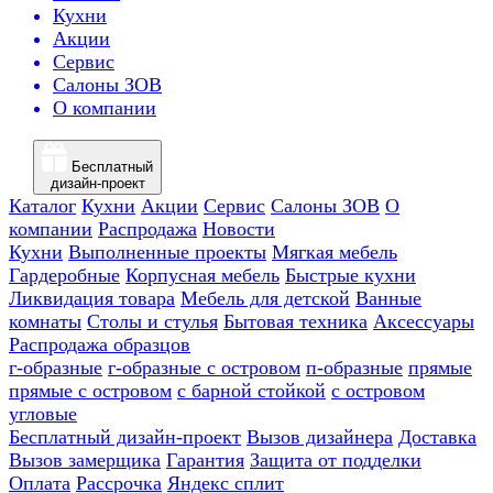
Кухни
Акции
Сервис
Салоны ЗОВ
О компании
Бесплатный
дизайн-проект
Каталог
Кухни
Акции
Сервис
Салоны ЗОВ
О
компании
Распродажа
Новости
Кухни
Выполненные проекты
Мягкая мебель
Гардеробные
Корпусная мебель
Быстрые кухни
Ликвидация товара
Мебель для детской
Ванные
комнаты
Столы и стулья
Бытовая техника
Аксессуары
Распродажа образцов
г-образные
г-образные с островом
п-образные
прямые
прямые с островом
с барной стойкой
с островом
угловые
Бесплатный дизайн-проект
Вызов дизайнера
Доставка
Вызов замерщика
Гарантия
Защита от подделки
Оплата
Рассрочка
Яндекс сплит