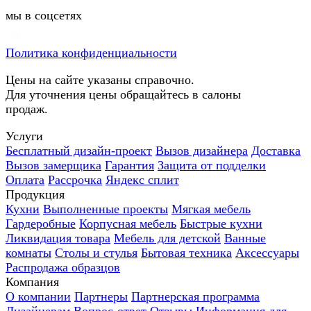
мы в соцсетях
Политика конфиденциальности
Цены на сайте указаны справочно.
Для уточнения цены обращайтесь в салоны
продаж.
Услуги
Бесплатный дизайн-проект
Вызов дизайнера
Доставка
Вызов замерщика
Гарантия
Защита от подделки
Оплата
Рассрочка
Яндекс сплит
Продукция
Кухни
Выполненные проекты
Мягкая мебель
Гардеробные
Корпусная мебель
Быстрые кухни
Ликвидация товара
Мебель для детской
Ванные
комнаты
Столы и стулья
Бытовая техника
Аксессуары
Распродажа образцов
Компания
О компании
Партнеры
Партнерская программа
Дизайнерам
Вопрос-ответ
Отзывы
Информация для