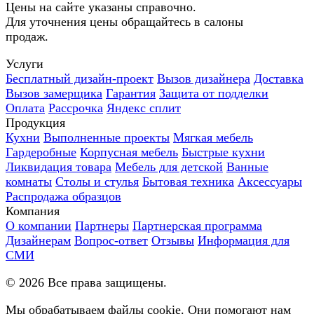
Цены на сайте указаны справочно.
Для уточнения цены обращайтесь в салоны
продаж.
Услуги
Бесплатный дизайн-проект
Вызов дизайнера
Доставка
Вызов замерщика
Гарантия
Защита от подделки
Оплата
Рассрочка
Яндекс сплит
Продукция
Кухни
Выполненные проекты
Мягкая мебель
Гардеробные
Корпусная мебель
Быстрые кухни
Ликвидация товара
Мебель для детской
Ванные
комнаты
Столы и стулья
Бытовая техника
Аксессуары
Распродажа образцов
Компания
О компании
Партнеры
Партнерская программа
Дизайнерам
Вопрос-ответ
Отзывы
Информация для
СМИ
©
2026
Все права защищены.
Мы обрабатываем файлы cookie. Они помогают нам