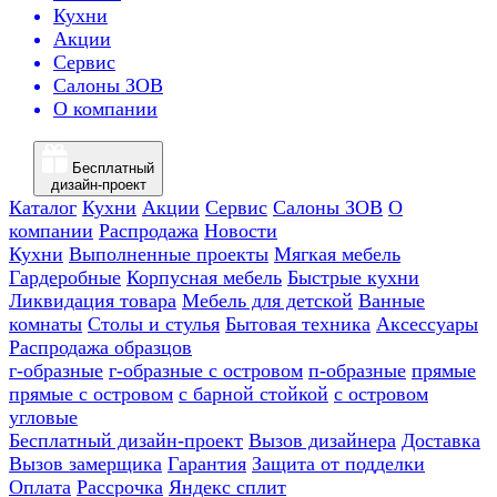
Кухни
Акции
Сервис
Салоны ЗОВ
О компании
Бесплатный
дизайн-проект
Каталог
Кухни
Акции
Сервис
Салоны ЗОВ
О
компании
Распродажа
Новости
Кухни
Выполненные проекты
Мягкая мебель
Гардеробные
Корпусная мебель
Быстрые кухни
Ликвидация товара
Мебель для детской
Ванные
комнаты
Столы и стулья
Бытовая техника
Аксессуары
Распродажа образцов
г-образные
г-образные с островом
п-образные
прямые
прямые с островом
с барной стойкой
с островом
угловые
Бесплатный дизайн-проект
Вызов дизайнера
Доставка
Вызов замерщика
Гарантия
Защита от подделки
Оплата
Рассрочка
Яндекс сплит