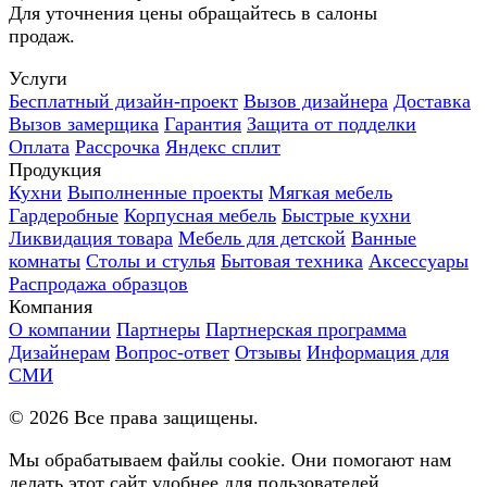
Для уточнения цены обращайтесь в салоны
продаж.
Услуги
Бесплатный дизайн-проект
Вызов дизайнера
Доставка
Вызов замерщика
Гарантия
Защита от подделки
Оплата
Рассрочка
Яндекс сплит
Продукция
Кухни
Выполненные проекты
Мягкая мебель
Гардеробные
Корпусная мебель
Быстрые кухни
Ликвидация товара
Мебель для детской
Ванные
комнаты
Столы и стулья
Бытовая техника
Аксессуары
Распродажа образцов
Компания
О компании
Партнеры
Партнерская программа
Дизайнерам
Вопрос-ответ
Отзывы
Информация для
СМИ
©
2026
Все права защищены.
Мы обрабатываем файлы cookie. Они помогают нам
делать этот сайт удобнее для пользователей.