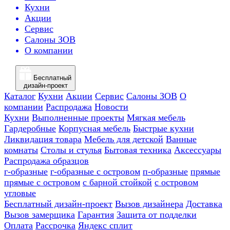
Кухни
Акции
Сервис
Салоны ЗОВ
О компании
Бесплатный
дизайн-проект
Каталог
Кухни
Акции
Сервис
Салоны ЗОВ
О
компании
Распродажа
Новости
Кухни
Выполненные проекты
Мягкая мебель
Гардеробные
Корпусная мебель
Быстрые кухни
Ликвидация товара
Мебель для детской
Ванные
комнаты
Столы и стулья
Бытовая техника
Аксессуары
Распродажа образцов
г-образные
г-образные с островом
п-образные
прямые
прямые с островом
с барной стойкой
с островом
угловые
Бесплатный дизайн-проект
Вызов дизайнера
Доставка
Вызов замерщика
Гарантия
Защита от подделки
Оплата
Рассрочка
Яндекс сплит