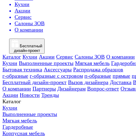
Кухни
Акции
Сервис
Салоны ЗОВ
О компании
Бесплатный
дизайн-проект
Каталог
Кухни
Акции
Сервис
Салоны ЗОВ
О компании
Кухни
Выполненные проекты
Мягкая мебель
Гардероб
Бытовая техника
Аксессуары
Распродажа образцов
г-образные
г-образные с островом
п-образные
прямые
п
Бесплатный дизайн-проект
Вызов дизайнера
Доставка
В
О компании
Партнеры
Дизайнерам
Вопрос-ответ
Отзыв
Акции
Новости
Тренды
Каталог
Кухни
Выполненные проекты
Мягкая мебель
Гардеробные
Корпусная мебель