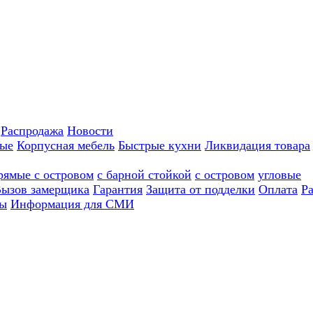
Распродажа
Новости
ные
Корпусная мебель
Быстрые кухни
Ликвидация товара
рямые с островом
с барной стойкой
с островом
угловые
ызов замерщика
Гарантия
Защита от подделки
Оплата
Р
ы
Информация для СМИ