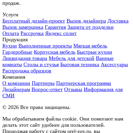
продаж.
Услуги
Бесплатный дизайн-проект
Вызов дизайнера
Доставка
Вызов замерщика
Гарантия
Защита от подделки
Оплата
Рассрочка
Яндекс сплит
Продукция
Кухни
Выполненные проекты
Мягкая мебель
Гардеробные
Корпусная мебель
Быстрые кухни
Ликвидация товара
Мебель для детской
Ванные
комнаты
Столы и стулья
Бытовая техника
Аксессуары
Распродажа образцов
Компания
О компании
Партнеры
Партнерская программа
Дизайнерам
Вопрос-ответ
Отзывы
Информация для
СМИ
©
2026
Все права защищены.
Мы обрабатываем файлы cookie. Они помогают нам
делать этот сайт удобнее для пользователей.
Продолжая работу с сайтом orel-zov.ru, вы