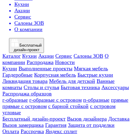
Кухни
Акции
Сервис
Салоны ЗОВ
О компании
Бесплатный
дизайн-проект
Каталог
Кухни
Акции
Сервис
Салоны ЗОВ
О
компании
Распродажа
Новости
Кухни
Выполненные проекты
Мягкая мебель
Гардеробные
Корпусная мебель
Быстрые кухни
Ликвидация товара
Мебель для детской
Ванные
комнаты
Столы и стулья
Бытовая техника
Аксессуары
Распродажа образцов
г-образные
г-образные с островом
п-образные
прямые
прямые с островом
с барной стойкой
с островом
угловые
Бесплатный дизайн-проект
Вызов дизайнера
Доставка
Вызов замерщика
Гарантия
Защита от подделки
Оплата
Рассрочка
Яндекс сплит