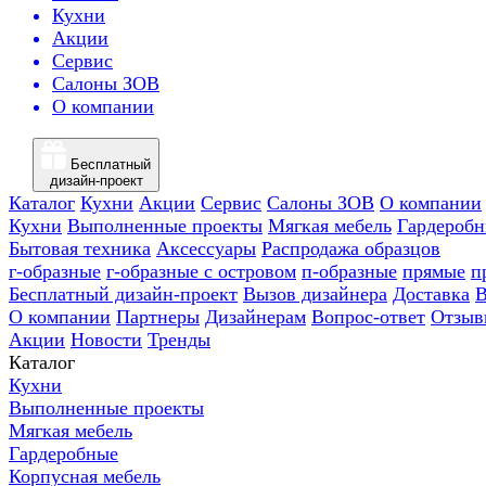
Кухни
Акции
Сервис
Салоны ЗОВ
О компании
Бесплатный
дизайн-проект
Каталог
Кухни
Акции
Сервис
Салоны ЗОВ
О компании
Кухни
Выполненные проекты
Мягкая мебель
Гардероб
Бытовая техника
Аксессуары
Распродажа образцов
г-образные
г-образные с островом
п-образные
прямые
п
Бесплатный дизайн-проект
Вызов дизайнера
Доставка
В
О компании
Партнеры
Дизайнерам
Вопрос-ответ
Отзыв
Акции
Новости
Тренды
Каталог
Кухни
Выполненные проекты
Мягкая мебель
Гардеробные
Корпусная мебель