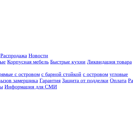
Распродажа
Новости
ные
Корпусная мебель
Быстрые кухни
Ликвидация товара
рямые с островом
с барной стойкой
с островом
угловые
ызов замерщика
Гарантия
Защита от подделки
Оплата
Р
ы
Информация для СМИ