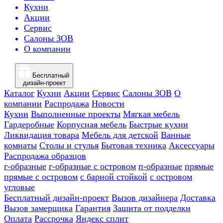
Кухни
Акции
Сервис
Салоны ЗОВ
О компании
Бесплатный
дизайн-проект
Каталог
Кухни
Акции
Сервис
Салоны ЗОВ
О
компании
Распродажа
Новости
Кухни
Выполненные проекты
Мягкая мебель
Гардеробные
Корпусная мебель
Быстрые кухни
Ликвидация товара
Мебель для детской
Ванные
комнаты
Столы и стулья
Бытовая техника
Аксессуары
Распродажа образцов
г-образные
г-образные с островом
п-образные
прямые
прямые с островом
с барной стойкой
с островом
угловые
Бесплатный дизайн-проект
Вызов дизайнера
Доставка
Вызов замерщика
Гарантия
Защита от подделки
Оплата
Рассрочка
Яндекс сплит