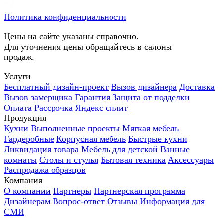
Политика конфиденциальности
Цены на сайте указаны справочно.
Для уточнения цены обращайтесь в салоны
продаж.
Услуги
Бесплатный дизайн-проект
Вызов дизайнера
Доставка
Вызов замерщика
Гарантия
Защита от подделки
Оплата
Рассрочка
Яндекс сплит
Продукция
Кухни
Выполненные проекты
Мягкая мебель
Гардеробные
Корпусная мебель
Быстрые кухни
Ликвидация товара
Мебель для детской
Ванные
комнаты
Столы и стулья
Бытовая техника
Аксессуары
Распродажа образцов
Компания
О компании
Партнеры
Партнерская программа
Дизайнерам
Вопрос-ответ
Отзывы
Информация для
СМИ