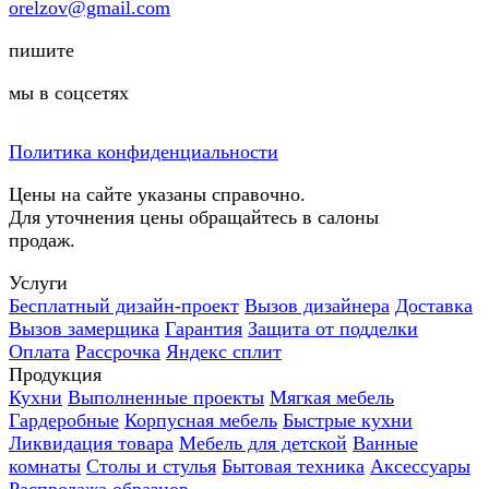
orelzov@gmail.com
пишите
мы в соцсетях
Политика конфиденциальности
Цены на сайте указаны справочно.
Для уточнения цены обращайтесь в салоны
продаж.
Услуги
Бесплатный дизайн-проект
Вызов дизайнера
Доставка
Вызов замерщика
Гарантия
Защита от подделки
Оплата
Рассрочка
Яндекс сплит
Продукция
Кухни
Выполненные проекты
Мягкая мебель
Гардеробные
Корпусная мебель
Быстрые кухни
Ликвидация товара
Мебель для детской
Ванные
комнаты
Столы и стулья
Бытовая техника
Аксессуары
Распродажа образцов