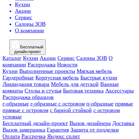
Кухни
Акции
Сервис
Салоны ЗОВ
О компании
Бесплатный
дизайн-проект
Каталог
Кухни
Акции
Сервис
Салоны ЗОВ
О
компании
Распродажа
Новости
Кухни
Выполненные проекты
Мягкая мебель
Гардеробные
Корпусная мебель
Быстрые кухни
Ликвидация товара
Мебель для детской
Ванные
комнаты
Столы и стулья
Бытовая техника
Аксессуары
Распродажа образцов
г-образные
г-образные с островом
п-образные
прямые
прямые с островом
с барной стойкой
с островом
угловые
Бесплатный дизайн-проект
Вызов дизайнера
Доставка
Вызов замерщика
Гарантия
Защита от подделки
Оплата
Рассрочка
Яндекс сплит