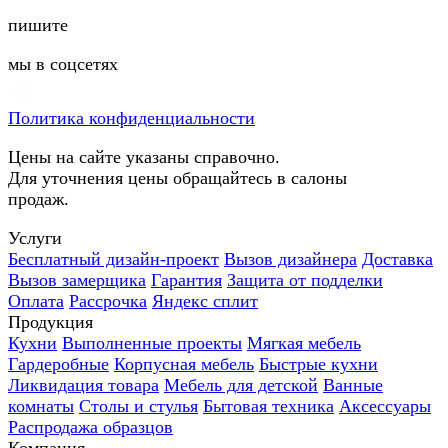
пишите
мы в соцсетях
Политика конфиденциальности
Цены на сайте указаны справочно.
Для уточнения цены обращайтесь в салоны
продаж.
Услуги
Бесплатный дизайн-проект
Вызов дизайнера
Доставка
Вызов замерщика
Гарантия
Защита от подделки
Оплата
Рассрочка
Яндекс сплит
Продукция
Кухни
Выполненные проекты
Мягкая мебель
Гардеробные
Корпусная мебель
Быстрые кухни
Ликвидация товара
Мебель для детской
Ванные
комнаты
Столы и стулья
Бытовая техника
Аксессуары
Распродажа образцов
Компания