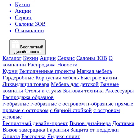
Кухни
Акции
Сервис
Салоны ЗОВ
О компании
Бесплатный
дизайн-проект
Каталог
Кухни
Акции
Сервис
Салоны ЗОВ
О
компании
Распродажа
Новости
Кухни
Выполненные проекты
Мягкая мебель
Гардеробные
Корпусная мебель
Быстрые кухни
Ликвидация товара
Мебель для детской
Ванные
комнаты
Столы и стулья
Бытовая техника
Аксессуары
Распродажа образцов
г-образные
г-образные с островом
п-образные
прямые
прямые с островом
с барной стойкой
с островом
угловые
Бесплатный дизайн-проект
Вызов дизайнера
Доставка
Вызов замерщика
Гарантия
Защита от подделки
Оплата
Рассрочка
Яндекс сплит