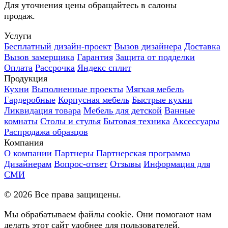
Для уточнения цены обращайтесь в салоны
продаж.
Услуги
Бесплатный дизайн-проект
Вызов дизайнера
Доставка
Вызов замерщика
Гарантия
Защита от подделки
Оплата
Рассрочка
Яндекс сплит
Продукция
Кухни
Выполненные проекты
Мягкая мебель
Гардеробные
Корпусная мебель
Быстрые кухни
Ликвидация товара
Мебель для детской
Ванные
комнаты
Столы и стулья
Бытовая техника
Аксессуары
Распродажа образцов
Компания
О компании
Партнеры
Партнерская программа
Дизайнерам
Вопрос-ответ
Отзывы
Информация для
СМИ
©
2026
Все права защищены.
Мы обрабатываем файлы cookie. Они помогают нам
делать этот сайт удобнее для пользователей.