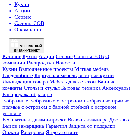
Кухни
Акции
Сервис
Салоны ЗОВ
О компании
Бесплатный
дизайн-проект
Каталог
Кухни
Акции
Сервис
Салоны ЗОВ
О
компании
Распродажа
Новости
Кухни
Выполненные проекты
Мягкая мебель
Гардеробные
Корпусная мебель
Быстрые кухни
Ликвидация товара
Мебель для детской
Ванные
комнаты
Столы и стулья
Бытовая техника
Аксессуары
Распродажа образцов
г-образные
г-образные с островом
п-образные
прямые
прямые с островом
с барной стойкой
с островом
угловые
Бесплатный дизайн-проект
Вызов дизайнера
Доставка
Вызов замерщика
Гарантия
Защита от подделки
Оплата
Рассрочка
Яндекс сплит