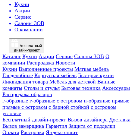
Кухни
Акции
Сервис
Салоны ЗОВ
О компании
Бесплатный
дизайн-проект
Каталог
Кухни
Акции
Сервис
Салоны ЗОВ
О
компании
Распродажа
Новости
Кухни
Выполненные проекты
Мягкая мебель
Гардеробные
Корпусная мебель
Быстрые кухни
Ликвидация товара
Мебель для детской
Ванные
комнаты
Столы и стулья
Бытовая техника
Аксессуары
Распродажа образцов
г-образные
г-образные с островом
п-образные
прямые
прямые с островом
с барной стойкой
с островом
угловые
Бесплатный дизайн-проект
Вызов дизайнера
Доставка
Вызов замерщика
Гарантия
Защита от подделки
Оплата
Рассрочка
Яндекс сплит