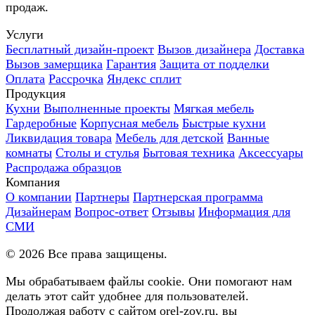
продаж.
Услуги
Бесплатный дизайн-проект
Вызов дизайнера
Доставка
Вызов замерщика
Гарантия
Защита от подделки
Оплата
Рассрочка
Яндекс сплит
Продукция
Кухни
Выполненные проекты
Мягкая мебель
Гардеробные
Корпусная мебель
Быстрые кухни
Ликвидация товара
Мебель для детской
Ванные
комнаты
Столы и стулья
Бытовая техника
Аксессуары
Распродажа образцов
Компания
О компании
Партнеры
Партнерская программа
Дизайнерам
Вопрос-ответ
Отзывы
Информация для
СМИ
©
2026
Все права защищены.
Мы обрабатываем файлы cookie. Они помогают нам
делать этот сайт удобнее для пользователей.
Продолжая работу с сайтом orel-zov.ru, вы