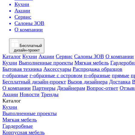
Кухни
Акции
Сервис
Салоны ЗОВ
О компании
Бесплатный
дизайн-проект
Каталог
Кухни
Акции
Сервис
Салоны ЗОВ
О компании
Кухни
Выполненные проекты
Мягкая мебель
Гардероб
Бытовая техника
Аксессуары
Распродажа образцов
г-образные
г-образные с островом
п-образные
прямые
п
Бесплатный дизайн-проект
Вызов дизайнера
Доставка
В
О компании
Партнеры
Дизайнерам
Вопрос-ответ
Отзыв
Акции
Новости
Тренды
Каталог
Кухни
Выполненные проекты
Мягкая мебель
Гардеробные
Корпусная мебель