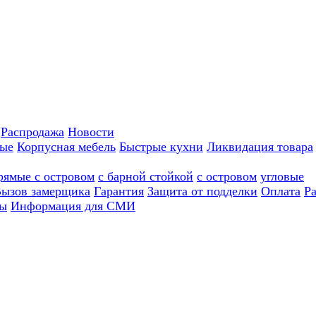
Распродажа
Новости
ные
Корпусная мебель
Быстрые кухни
Ликвидация товара
рямые с островом
с барной стойкой
с островом
угловые
ызов замерщика
Гарантия
Защита от подделки
Оплата
Р
ы
Информация для СМИ