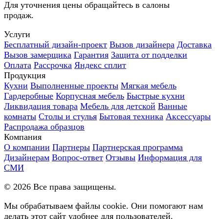
Для уточнения цены обращайтесь в салоны
продаж.
Услуги
Бесплатный дизайн-проект
Вызов дизайнера
Доставка
Вызов замерщика
Гарантия
Защита от подделки
Оплата
Рассрочка
Яндекс сплит
Продукция
Кухни
Выполненные проекты
Мягкая мебель
Гардеробные
Корпусная мебель
Быстрые кухни
Ликвидация товара
Мебель для детской
Ванные
комнаты
Столы и стулья
Бытовая техника
Аксессуары
Распродажа образцов
Компания
О компании
Партнеры
Партнерская программа
Дизайнерам
Вопрос-ответ
Отзывы
Информация для
СМИ
©
2026
Все права защищены.
Мы обрабатываем файлы cookie. Они помогают нам
делать этот сайт удобнее для пользователей.