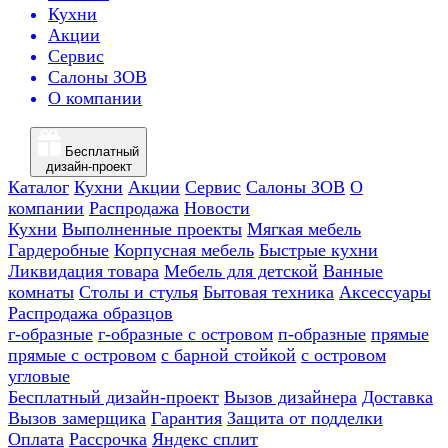
Кухни
Акции
Сервис
Салоны ЗОВ
О компании
Бесплатный
дизайн-проект
Каталог
Кухни
Акции
Сервис
Салоны ЗОВ
О
компании
Распродажа
Новости
Кухни
Выполненные проекты
Мягкая мебель
Гардеробные
Корпусная мебель
Быстрые кухни
Ликвидация товара
Мебель для детской
Ванные
комнаты
Столы и стулья
Бытовая техника
Аксессуары
Распродажа образцов
г-образные
г-образные с островом
п-образные
прямые
прямые с островом
с барной стойкой
с островом
угловые
Бесплатный дизайн-проект
Вызов дизайнера
Доставка
Вызов замерщика
Гарантия
Защита от подделки
Оплата
Рассрочка
Яндекс сплит