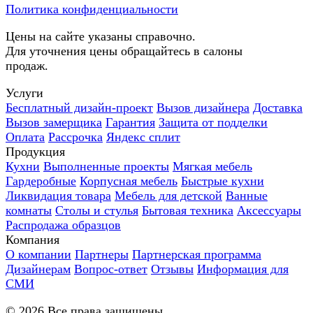
Политика конфиденциальности
Цены на сайте указаны справочно.
Для уточнения цены обращайтесь в салоны
продаж.
Услуги
Бесплатный дизайн-проект
Вызов дизайнера
Доставка
Вызов замерщика
Гарантия
Защита от подделки
Оплата
Рассрочка
Яндекс сплит
Продукция
Кухни
Выполненные проекты
Мягкая мебель
Гардеробные
Корпусная мебель
Быстрые кухни
Ликвидация товара
Мебель для детской
Ванные
комнаты
Столы и стулья
Бытовая техника
Аксессуары
Распродажа образцов
Компания
О компании
Партнеры
Партнерская программа
Дизайнерам
Вопрос-ответ
Отзывы
Информация для
СМИ
©
2026
Все права защищены.