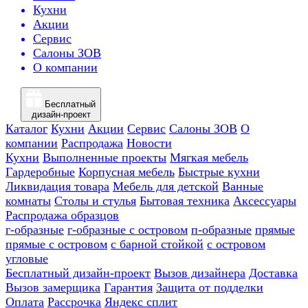
Кухни
Акции
Сервис
Салоны ЗОВ
О компании
Бесплатный
дизайн-проект
Каталог
Кухни
Акции
Сервис
Салоны ЗОВ
О
компании
Распродажа
Новости
Кухни
Выполненные проекты
Мягкая мебель
Гардеробные
Корпусная мебель
Быстрые кухни
Ликвидация товара
Мебель для детской
Ванные
комнаты
Столы и стулья
Бытовая техника
Аксессуары
Распродажа образцов
г-образные
г-образные с островом
п-образные
прямые
прямые с островом
с барной стойкой
с островом
угловые
Бесплатный дизайн-проект
Вызов дизайнера
Доставка
Вызов замерщика
Гарантия
Защита от подделки
Оплата
Рассрочка
Яндекс сплит