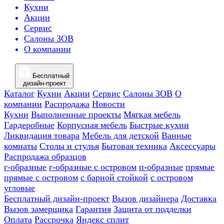
Кухни
Акции
Сервис
Салоны ЗОВ
О компании
Бесплатный
дизайн-проект
Каталог
Кухни
Акции
Сервис
Салоны ЗОВ
О
компании
Распродажа
Новости
Кухни
Выполненные проекты
Мягкая мебель
Гардеробные
Корпусная мебель
Быстрые кухни
Ликвидация товара
Мебель для детской
Ванные
комнаты
Столы и стулья
Бытовая техника
Аксессуары
Распродажа образцов
г-образные
г-образные с островом
п-образные
прямые
прямые с островом
с барной стойкой
с островом
угловые
Бесплатный дизайн-проект
Вызов дизайнера
Доставка
Вызов замерщика
Гарантия
Защита от подделки
Оплата
Рассрочка
Яндекс сплит