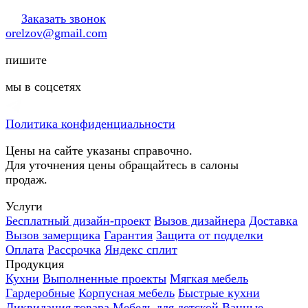
Заказать звонок
orelzov@gmail.com
пишите
мы в соцсетях
Политика конфиденциальности
Цены на сайте указаны справочно.
Для уточнения цены обращайтесь в салоны
продаж.
Услуги
Бесплатный дизайн-проект
Вызов дизайнера
Доставка
Вызов замерщика
Гарантия
Защита от подделки
Оплата
Рассрочка
Яндекс сплит
Продукция
Кухни
Выполненные проекты
Мягкая мебель
Гардеробные
Корпусная мебель
Быстрые кухни
Ликвидация товара
Мебель для детской
Ванные