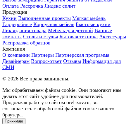
Оплата
Рассрочка
Яндекс сплит
Продукция
Кухни
Выполненные проекты
Мягкая мебель
Гардеробные
Корпусная мебель
Быстрые кухни
Ликвидация товара
Мебель для детской
Ванные
комнаты
Столы и стулья
Бытовая техника
Аксессуары
Распродажа образцов
Компания
О компании
Партнеры
Партнерская программа
Дизайнерам
Вопрос-ответ
Отзывы
Информация для
СМИ
©
2026
Все права защищены.
Мы обрабатываем файлы cookie. Они помогают нам
делать этот сайт удобнее для пользователей.
Продолжая работу с сайтом orel-zov.ru, вы
соглашаетесь с обработкой файлов cookie вашего
браузера.
Принимаю