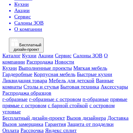
Кухни
Акции
Сервис
Салоны ЗОВ
О компании
Бесплатный
дизайн-проект
Каталог
Кухни
Акции
Сервис
Салоны ЗОВ
О
компании
Распродажа
Новости
Кухни
Выполненные проекты
Мягкая мебель
Гардеробные
Корпусная мебель
Быстрые кухни
Ликвидация товара
Мебель для детской
Ванные
комнаты
Столы и стулья
Бытовая техника
Аксессуары
Распродажа образцов
г-образные
г-образные с островом
п-образные
прямые
прямые с островом
с барной стойкой
с островом
угловые
Бесплатный дизайн-проект
Вызов дизайнера
Доставка
Вызов замерщика
Гарантия
Защита от подделки
Оплата
Рассрочка
Яндекс сплит