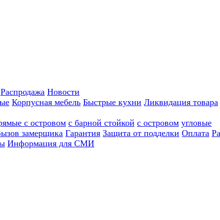
Распродажа
Новости
ные
Корпусная мебель
Быстрые кухни
Ликвидация товара
рямые с островом
с барной стойкой
с островом
угловые
ызов замерщика
Гарантия
Защита от подделки
Оплата
Р
ы
Информация для СМИ