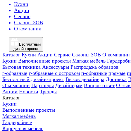
Кухни
Акции
Сервис
Салоны ЗОВ
О компании
Бесплатный
дизайн-проект
Каталог
Кухни
Акции
Сервис
Салоны ЗОВ
О компании
Кухни
Выполненные проекты
Мягкая мебель
Гардероб
Бытовая техника
Аксессуары
Распродажа образцов
г-образные
г-образные с островом
п-образные
прямые
п
Бесплатный дизайн-проект
Вызов дизайнера
Доставка
В
О компании
Партнеры
Дизайнерам
Вопрос-ответ
Отзыв
Акции
Новости
Тренды
Каталог
Кухни
Выполненные проекты
Мягкая мебель
Гардеробные
Корпусная мебель