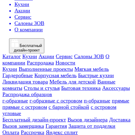
Кухни
Акции
Сервис
Салоны ЗОВ
О компании
Бесплатный
дизайн-проект
Каталог
Кухни
Акции
Сервис
Салоны ЗОВ
О
компании
Распродажа
Новости
Кухни
Выполненные проекты
Мягкая мебель
Гардеробные
Корпусная мебель
Быстрые кухни
Ликвидация товара
Мебель для детской
Ванные
комнаты
Столы и стулья
Бытовая техника
Аксессуары
Распродажа образцов
г-образные
г-образные с островом
п-образные
прямые
прямые с островом
с барной стойкой
с островом
угловые
Бесплатный дизайн-проект
Вызов дизайнера
Доставка
Вызов замерщика
Гарантия
Защита от подделки
Оплата
Рассрочка
Яндекс сплит