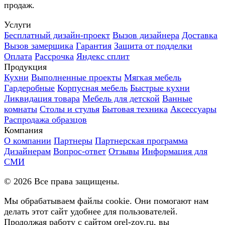
продаж.
Услуги
Бесплатный дизайн-проект
Вызов дизайнера
Доставка
Вызов замерщика
Гарантия
Защита от подделки
Оплата
Рассрочка
Яндекс сплит
Продукция
Кухни
Выполненные проекты
Мягкая мебель
Гардеробные
Корпусная мебель
Быстрые кухни
Ликвидация товара
Мебель для детской
Ванные
комнаты
Столы и стулья
Бытовая техника
Аксессуары
Распродажа образцов
Компания
О компании
Партнеры
Партнерская программа
Дизайнерам
Вопрос-ответ
Отзывы
Информация для
СМИ
©
2026
Все права защищены.
Мы обрабатываем файлы cookie. Они помогают нам
делать этот сайт удобнее для пользователей.
Продолжая работу с сайтом orel-zov.ru, вы