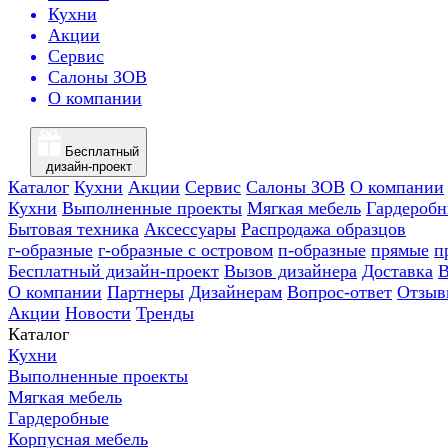
Кухни
Акции
Сервис
Салоны ЗОВ
О компании
Бесплатный
дизайн-проект
Каталог
Кухни
Акции
Сервис
Салоны ЗОВ
О компании
Кухни
Выполненные проекты
Мягкая мебель
Гардероб
Бытовая техника
Аксессуары
Распродажа образцов
г-образные
г-образные с островом
п-образные
прямые
п
Бесплатный дизайн-проект
Вызов дизайнера
Доставка
В
О компании
Партнеры
Дизайнерам
Вопрос-ответ
Отзыв
Акции
Новости
Тренды
Каталог
Кухни
Выполненные проекты
Мягкая мебель
Гардеробные
Корпусная мебель