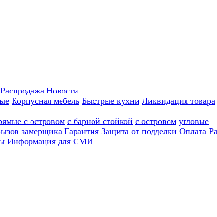
Распродажа
Новости
ные
Корпусная мебель
Быстрые кухни
Ликвидация товара
рямые с островом
с барной стойкой
с островом
угловые
ызов замерщика
Гарантия
Защита от подделки
Оплата
Р
ы
Информация для СМИ