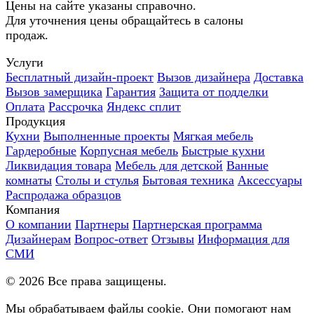
Цены на сайте указаны справочно.
Для уточнения цены обращайтесь в салоны
продаж.
Услуги
Бесплатный дизайн-проект
Вызов дизайнера
Доставка
Вызов замерщика
Гарантия
Защита от подделки
Оплата
Рассрочка
Яндекс сплит
Продукция
Кухни
Выполненные проекты
Мягкая мебель
Гардеробные
Корпусная мебель
Быстрые кухни
Ликвидация товара
Мебель для детской
Ванные
комнаты
Столы и стулья
Бытовая техника
Аксессуары
Распродажа образцов
Компания
О компании
Партнеры
Партнерская программа
Дизайнерам
Вопрос-ответ
Отзывы
Информация для
СМИ
©
2026
Все права защищены.
Мы обрабатываем файлы cookie. Они помогают нам