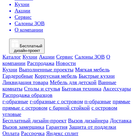
Кухни
Акции
Сервис
Салоны ЗОВ
О компании
Бесплатный
дизайн-проект
Каталог
Кухни
Акции
Сервис
Салоны ЗОВ
О
компании
Распродажа
Новости
Кухни
Выполненные проекты
Мягкая мебель
Гардеробные
Корпусная мебель
Быстрые кухни
Ликвидация товара
Мебель для детской
Ванные
комнаты
Столы и стулья
Бытовая техника
Аксессуары
Распродажа образцов
г-образные
г-образные с островом
п-образные
прямые
прямые с островом
с барной стойкой
с островом
угловые
Бесплатный дизайн-проект
Вызов дизайнера
Доставка
Вызов замерщика
Гарантия
Защита от подделки
Оплата
Рассрочка
Яндекс сплит